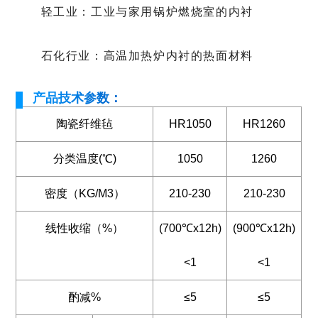
轻工业：工业与家用锅炉燃烧室的内衬
石化行业：高温加热炉内衬的热面材料
产品技术参数：
陶瓷纤维毡
HR1050
HR1260
分类温度(℃)
1050
1260
密度（KG/M3）
210-230
210-230
线性收缩（%）
(700℃x12h)
(900℃x12h)
<1
<1
酌减%
≤5
≤5